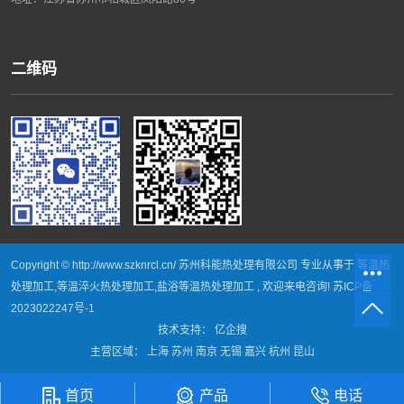
二维码
Copyright © http://www.szknrcl.cn/ 苏州科能热处理有限公司 专业从事于
等温热
处理加工
,
等温淬火热处理加工
,
盐浴等温热处理加工
, 欢迎来电咨询!
苏ICP备
2023022247号-1
技术支持：
亿企搜
主营区域：
上海
苏州
南京
无锡
嘉兴
杭州
昆山
首页
产品
电话